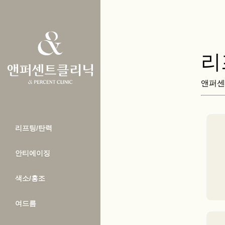
리
앤퍼센
리프팅/탄력
안티에이징
색소/홍조
여드름