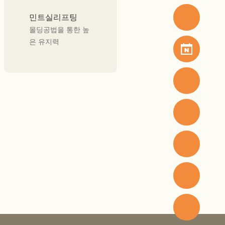
민트실리프팅
몰딩공법을 통한 높
은 유지력