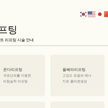
프팅
트 리프팅 시술 안내
온다리프팅
울쎄라리프팅
극초단파를 이용한
고강도 초음파 에너
비침습적 리프팅
지로 콜라겐생성