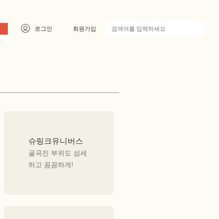
로그인
회원가입
슈링크유니버스
굴곡진 부위도 섬세
하고 꼼꼼하게!