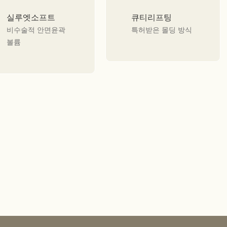
실루엣소프트
큐티리프팅
비수술적 안면윤곽
특허받은 몰딩 방식
볼륨