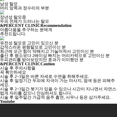
남성 탈모
머리 앞쪽과 정수리의 부분
장년성 탈모증
두피 전체가 드러나는 탈모
&PERCENT CLINIC
Recommendation
아름다움을 추구하는 분에게
추천드립니다.
유전성 탈모로 고민이 있으신 분
갑작스러운 원형탈모로 고민이신 분
최근에 모근 힘이 약해지고 가늘어져서 고민이신 분
출산 후 평소보다 2배이상 빠지는 머리카락으로 고민이신 분
두피관리를 받아보았지만 효과가 미미했던 분
&PERCENT CLINIC
Caution
시술 후 주의사항을
꼭 확인하세요
시술 후 2~3일은 바른 자세로 수면을 취해주세요.
시술 후 일정기간 두피에 자극이 가는 마사지, 염색 등은 피해주
세요.
시술 후 2~3일간 붓기가 있을 수 있으나 시간이 지나면서 자연스
럽게 자리를 잡으니 안심하셔도 됩니다.
시술 후 일주일간 가급적 음주 흡연, 사우나 등은 삼가주세요.
Youtube