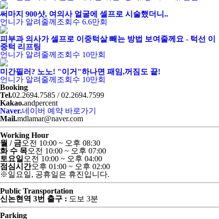
써마지 900샷, 여의사 얼굴에 셀프로 시술했더니..
언니가 알려줄께
조회수 6.6만회
피부과 의사가 셀프로 이중턱살 빼는 방법 보여줄께요 - 턱선 이
중턱 리프팅
언니가 알려줄께
조회수 10만회
미간필러? 노노! "이거"하나면 패임,꺼짐도 끝!
언니가 알려줄께
조회수 10만회
Booking
Tel.
02.2694.7585 / 02.2694.7599
Kakao.
andpercent
Naver.
네이버 예약 바로가기
Mail.
mdlamar@naver.com
Working Hour
월 / 금
오전 10:00 ~ 오후 08:30
화 수 목
오전 10:00 ~ 오후 07:00
토요일
오전 10:00 ~ 오후 04:00
점심시간
오후 01:00 ~ 오후 02:00
※일요일, 공휴일은 휴진입니다.
Public Transportation
신논현역 3번 출구 :
도보 3분
Parking