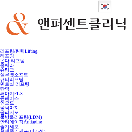
Korean
리프팅/탄력
Lifting
리프팅
온다 리프팅
울쎄라
슈링크
실루엣소프트
큐티리프팅
민트실 리프팅
탄력
써마지FLX
튠페이스
인모드
울써마지
올리지오
물방울리프팅(LDM)
안티에이징
Antiaging
줄기세포
혈액줄기세포(미라셀)