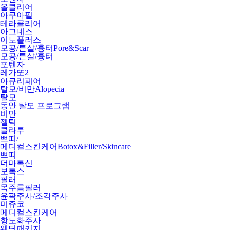
올클리어
아쿠아필
테라클리어
아그네스
이노플러스
모공/튼살/흉터
Pore&Scar
모공/튼살/흉터
포텐자
레가또2
아큐리페어
탈모/비만
Alopecia
탈모
동안 탈모 프로그램
비만
젤틱
클라투
쁘띠/
메디컬스킨케어
Botox&Filler/Skincare
쁘띠
더마톡신
보톡스
필러
목주름필러
윤곽주사/조각주사
미쥬코
메디컬스킨케어
항노화주사
웨딩패키지