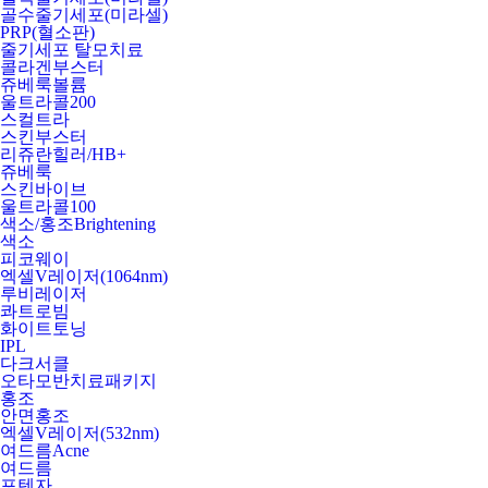
골수줄기세포(미라셀)
PRP(혈소판)
줄기세포 탈모치료
콜라겐부스터
쥬베룩볼륨
울트라콜200
스컬트라
스킨부스터
리쥬란힐러/HB+
쥬베룩
스킨바이브
울트라콜100
색소/홍조
Brightening
색소
피코웨이
엑셀V레이저(1064nm)
루비레이저
콰트로빔
화이트토닝
IPL
다크서클
오타모반치료패키지
홍조
안면홍조
엑셀V레이저(532nm)
여드름
Acne
여드름
포텐자