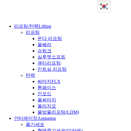
Korean
리프팅/탄력
Lifting
리프팅
온다 리프팅
울쎄라
슈링크
실루엣소프트
큐티리프팅
민트실 리프팅
탄력
써마지FLX
튠페이스
인모드
울써마지
올리지오
물방울리프팅(LDM)
안티에이징
Antiaging
줄기세포
혈액줄기세포(미라셀)