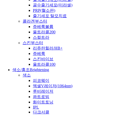
골수줄기세포(미라셀)
PRP(혈소판)
줄기세포 탈모치료
콜라겐부스터
쥬베룩볼륨
울트라콜200
스컬트라
스킨부스터
리쥬란힐러/HB+
쥬베룩
스킨바이브
울트라콜100
색소/홍조
Brightening
색소
피코웨이
엑셀V레이저(1064nm)
루비레이저
콰트로빔
화이트토닝
IPL
다크서클