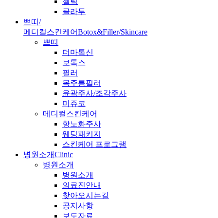
젤틱
클라투
쁘띠/
메디컬스킨케어
Botox&Filler/Skincare
쁘띠
더마톡신
보톡스
필러
목주름필러
윤곽주사/조각주사
미쥬코
메디컬스킨케어
항노화주사
웨딩패키지
스킨케어 프로그램
병원소개
Clinic
병원소개
병원소개
의료진안내
찾아오시는길
공지사항
보도자료