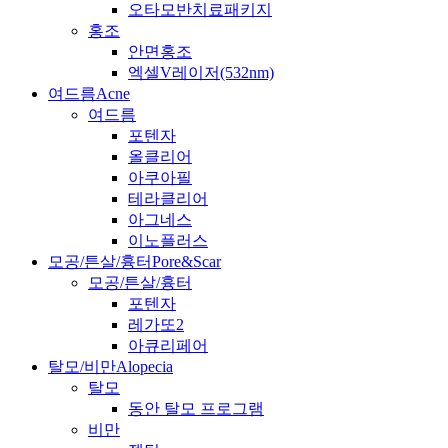
오타모반치료패키지
홍조
안면홍조
엑셀V레이저(532nm)
여드름
Acne
여드름
포텐자
올클리어
아쿠아필
테라클리어
아그네스
이노플러스
모공/튼살/흉터
Pore&Scar
모공/튼살/흉터
포텐자
레가또2
아큐리페어
탈모/비만
Alopecia
탈모
동안 탈모 프로그램
비만