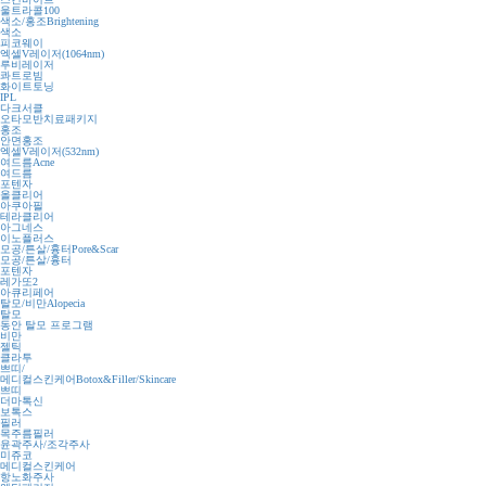
울트라콜100
색소/홍조
Brightening
색소
피코웨이
엑셀V레이저(1064nm)
루비레이저
콰트로빔
화이트토닝
IPL
다크서클
오타모반치료패키지
홍조
안면홍조
엑셀V레이저(532nm)
여드름
Acne
여드름
포텐자
올클리어
아쿠아필
테라클리어
아그네스
이노플러스
모공/튼살/흉터
Pore&Scar
모공/튼살/흉터
포텐자
레가또2
아큐리페어
탈모/비만
Alopecia
탈모
동안 탈모 프로그램
비만
젤틱
클라투
쁘띠/
메디컬스킨케어
Botox&Filler/Skincare
쁘띠
더마톡신
보톡스
필러
목주름필러
윤곽주사/조각주사
미쥬코
메디컬스킨케어
항노화주사