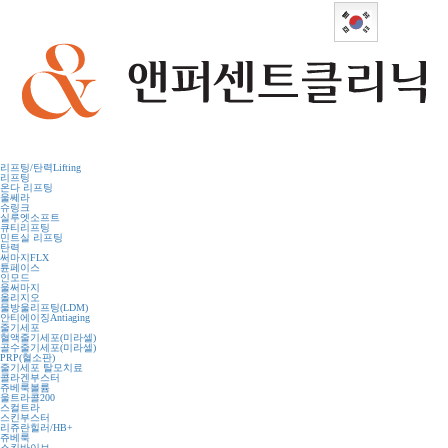
Korean
리프팅/탄력
Lifting
리프팅
온다 리프팅
울쎄라
슈링크
실루엣소프트
큐티리프팅
민트실 리프팅
탄력
써마지FLX
튠페이스
인모드
울써마지
올리지오
물방울리프팅(LDM)
안티에이징
Antiaging
줄기세포
혈액줄기세포(미라셀)
골수줄기세포(미라셀)
PRP(혈소판)
줄기세포 탈모치료
콜라겐부스터
쥬베룩볼륨
울트라콜200
스컬트라
스킨부스터
리쥬란힐러/HB+
쥬베룩
스킨바이브