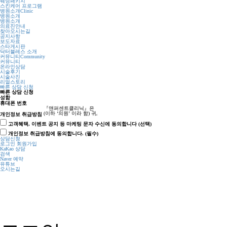
웨딩패키지
스킨케어 프로그램
병원소개
Clinic
병원소개
병원소개
의료진안내
찾아오시는길
공지사항
보도자료
스타게시판
닥터블레스 소개
커뮤니티
Community
커뮤니티
온라인상담
시술후기
시술사진
리얼스토리
빠른 상담 신청
빠른 상담 신청
성함
휴대폰 번호
개인정보 취급방침
고객혜택, 이벤트 공지 등 마케팅 문자 수신에 동의합니다 (선택)
개인정보 취급방침에 동의합니다. (필수)
상담신청
로그인
회원가입
KaKao 상담
검색
Naver 예약
유튜브
오시는길