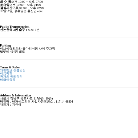
화 수 목
오전 10:00 ~ 오후 07:00
토요일
오전 10:00 ~ 오후 04:00
점심시간
오후 01:00 ~ 오후 02:00
※일요일, 공휴일은 휴진입니다.
Public Transportation
신논현역 3번 출구 :
도보 3분
Parking
이브성형외과와 굴다리식당 사이 주차장
발렛비 4천원 별도
Terms & Rules
개인정보 취급방침
이용약관
환자의 권리장전
비급여항목
Address & Information
서울시 강남구 봉은사로 117(9층, 10층)
병원명 : 앤퍼센트의원 사업자등록번호 : 117-14-48804
대표자 : 김현아