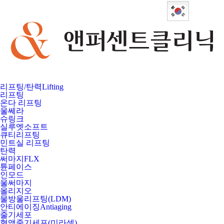
Korean
리프팅/탄력
Lifting
리프팅
온다 리프팅
울쎄라
슈링크
실루엣소프트
큐티리프팅
민트실 리프팅
탄력
써마지FLX
튠페이스
인모드
울써마지
올리지오
물방울리프팅(LDM)
안티에이징
Antiaging
줄기세포
혈액줄기세포(미라셀)