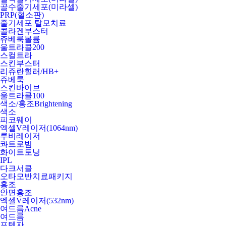
골수줄기세포(미라셀)
PRP(혈소판)
줄기세포 탈모치료
콜라겐부스터
쥬베룩볼륨
울트라콜200
스컬트라
스킨부스터
리쥬란힐러/HB+
쥬베룩
스킨바이브
울트라콜100
색소/홍조
Brightening
색소
피코웨이
엑셀V레이저(1064nm)
루비레이저
콰트로빔
화이트토닝
IPL
다크서클
오타모반치료패키지
홍조
안면홍조
엑셀V레이저(532nm)
여드름
Acne
여드름
포텐자