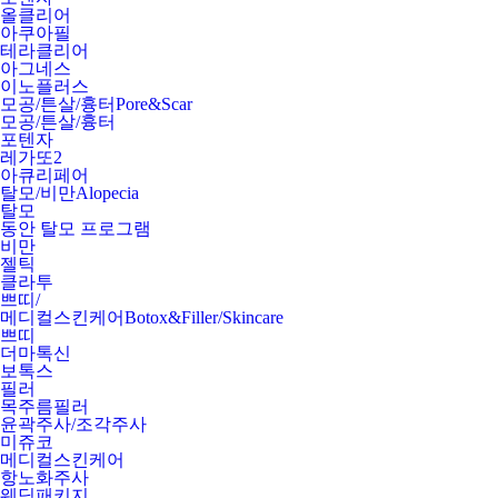
올클리어
아쿠아필
테라클리어
아그네스
이노플러스
모공/튼살/흉터
Pore&Scar
모공/튼살/흉터
포텐자
레가또2
아큐리페어
탈모/비만
Alopecia
탈모
동안 탈모 프로그램
비만
젤틱
클라투
쁘띠/
메디컬스킨케어
Botox&Filler/Skincare
쁘띠
더마톡신
보톡스
필러
목주름필러
윤곽주사/조각주사
미쥬코
메디컬스킨케어
항노화주사
웨딩패키지