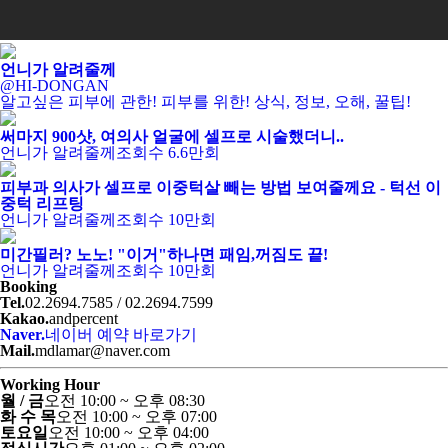
언니가 알려줄께
@HI-DONGAN
알고싶은 피부에 관한! 피부를 위한! 상식, 정보, 오해, 꿀팁!
써마지 900샷, 여의사 얼굴에 셀프로 시술했더니..
언니가 알려줄께
조회수 6.6만회
피부과 의사가 셀프로 이중턱살 빼는 방법 보여줄께요 - 턱선 이
중턱 리프팅
언니가 알려줄께
조회수 10만회
미간필러? 노노! "이거"하나면 패임,꺼짐도 끝!
언니가 알려줄께
조회수 10만회
Booking
Tel.
02.2694.7585 / 02.2694.7599
Kakao.
andpercent
Naver.
네이버 예약 바로가기
Mail.
mdlamar@naver.com
Working Hour
월 / 금
오전 10:00 ~ 오후 08:30
화 수 목
오전 10:00 ~ 오후 07:00
토요일
오전 10:00 ~ 오후 04:00