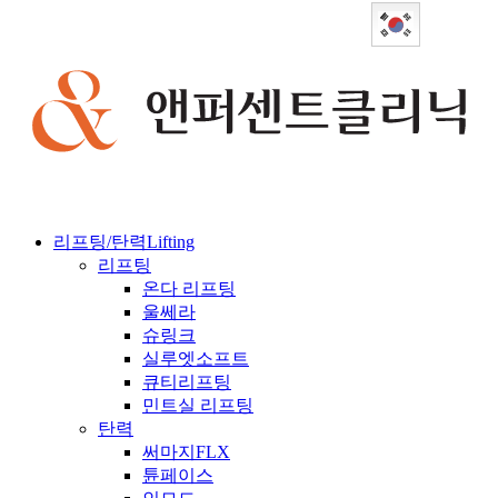
Korean
리프팅/탄력
Lifting
리프팅
온다 리프팅
울쎄라
슈링크
실루엣소프트
큐티리프팅
민트실 리프팅
탄력
써마지FLX
튠페이스