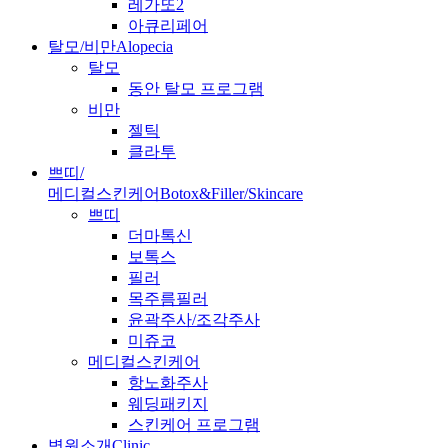
레가또2
아큐리페어
탈모/비만
Alopecia
탈모
동안 탈모 프로그램
비만
젤틱
클라투
쁘띠/
메디컬스킨케어
Botox&Filler/Skincare
쁘띠
더마톡신
보톡스
필러
목주름필러
윤곽주사/조각주사
미쥬코
메디컬스킨케어
항노화주사
웨딩패키지
스킨케어 프로그램
병원소개
Clinic