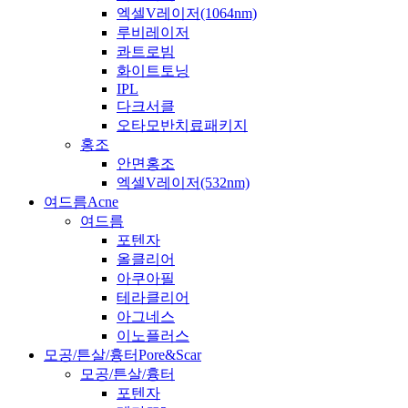
엑셀V레이저(1064nm)
루비레이저
콰트로빔
화이트토닝
IPL
다크서클
오타모반치료패키지
홍조
안면홍조
엑셀V레이저(532nm)
여드름
Acne
여드름
포텐자
올클리어
아쿠아필
테라클리어
아그네스
이노플러스
모공/튼살/흉터
Pore&Scar
모공/튼살/흉터
포텐자