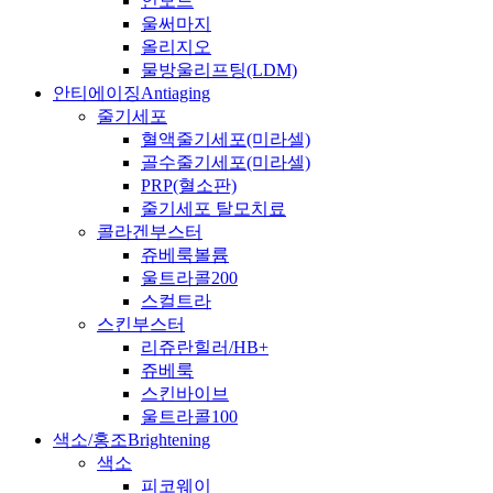
인모드
울써마지
올리지오
물방울리프팅(LDM)
안티에이징
Antiaging
줄기세포
혈액줄기세포(미라셀)
골수줄기세포(미라셀)
PRP(혈소판)
줄기세포 탈모치료
콜라겐부스터
쥬베룩볼륨
울트라콜200
스컬트라
스킨부스터
리쥬란힐러/HB+
쥬베룩
스킨바이브
울트라콜100
색소/홍조
Brightening
색소
피코웨이