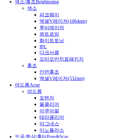
색소/홍조
Brightening
색소
피코웨이
엑셀V레이저(1064nm)
루비레이저
콰트로빔
화이트토닝
IPL
다크서클
오타모반치료패키지
홍조
안면홍조
엑셀V레이저(532nm)
여드름
Acne
여드름
포텐자
올클리어
아쿠아필
테라클리어
아그네스
이노플러스
모공/튼살/흉터
Pore&Scar