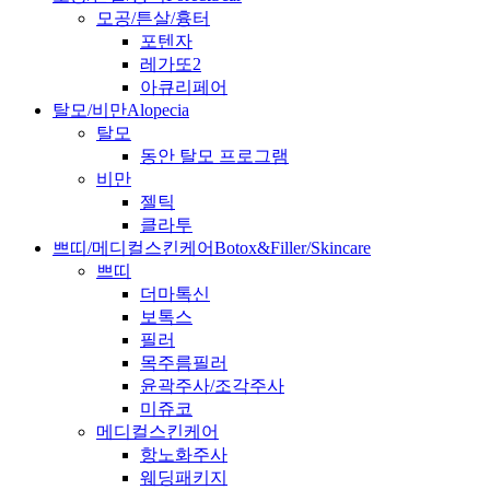
모공/튼살/흉터
포텐자
레가또2
아큐리페어
탈모/비만
Alopecia
탈모
동안 탈모 프로그램
비만
젤틱
클라투
쁘띠/메디컬스킨케어
Botox&Filler/Skincare
쁘띠
더마톡신
보톡스
필러
목주름필러
윤곽주사/조각주사
미쥬코
메디컬스킨케어
항노화주사
웨딩패키지