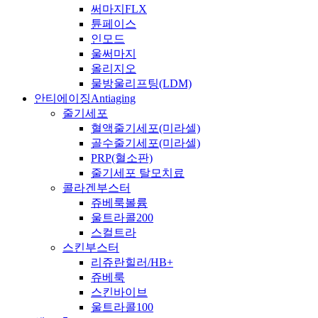
써마지FLX
튠페이스
인모드
울써마지
올리지오
물방울리프팅(LDM)
안티에이징
Antiaging
줄기세포
혈액줄기세포(미라셀)
골수줄기세포(미라셀)
PRP(혈소판)
줄기세포 탈모치료
콜라겐부스터
쥬베룩볼륨
울트라콜200
스컬트라
스킨부스터
리쥬란힐러/HB+
쥬베룩
스킨바이브
울트라콜100