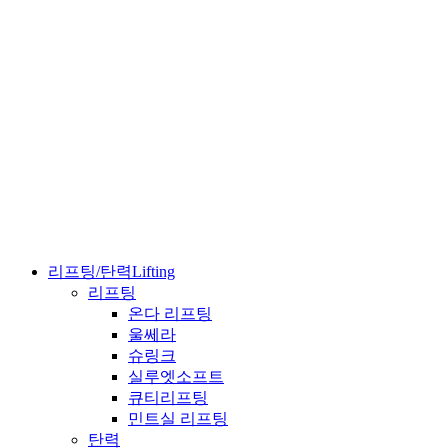
리프팅/탄력
Lifting
리프팅
온다 리프팅
울쎄라
슈링크
실루엣소프트
큐티리프팅
민트실 리프팅
탄력