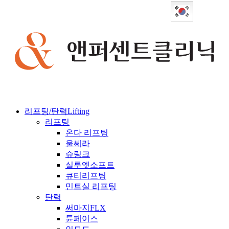
Korean
리프팅/탄력
Lifting
리프팅
온다 리프팅
울쎄라
슈링크
실루엣소프트
큐티리프팅
민트실 리프팅
탄력
써마지FLX
튠페이스