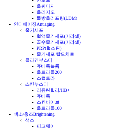
인모드
울써마지
올리지오
물방울리프팅(LDM)
안티에이징
Antiaging
줄기세포
혈액줄기세포(미라셀)
골수줄기세포(미라셀)
PRP(혈소판)
줄기세포 탈모치료
콜라겐부스터
쥬베룩볼륨
울트라콜200
스컬트라
스킨부스터
리쥬란힐러/HB+
쥬베룩
스킨바이브
울트라콜100
색소/홍조
Brightening
색소
피코웨이