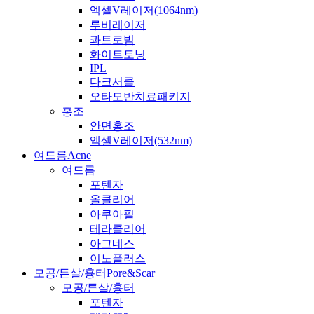
엑셀V레이저(1064nm)
루비레이저
콰트로빔
화이트토닝
IPL
다크서클
오타모반치료패키지
홍조
안면홍조
엑셀V레이저(532nm)
여드름
Acne
여드름
포텐자
올클리어
아쿠아필
테라클리어
아그네스
이노플러스
모공/튼살/흉터
Pore&Scar
모공/튼살/흉터
포텐자