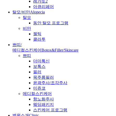
레가또2
아큐리페어
탈모/비만
Alopecia
탈모
동안 탈모 프로그램
비만
젤틱
클라투
쁘띠/
메디컬스킨케어
Botox&Filler/Skincare
쁘띠
더마톡신
보톡스
필러
목주름필러
윤곽주사/조각주사
미쥬코
메디컬스킨케어
항노화주사
웨딩패키지
스킨케어 프로그램
병원소개
Clinic