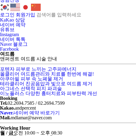
로그인
회원가입
KaKao 상담
네이버 예약
유튜브
Instagram
네이버 톡톡
Naver 블로그
Facebook
여드름
앤퍼센트 여드름 시술 안내
포텐자
피부로 느끼는 고주파에너지
올클리어
여드름관리와 치료를 한번에 해결!
아쿠아필
피부 속 노폐물 제거
테라클리어
진공음압과 빛으로 여드름 제거
아그네스
선택적 피지 파괴술
이노플러스
다양한 흉터치료와 피부탄력 개선
Booking
Tel.
02.2694.7585 / 02.2694.7599
Kakao.
andpercent
Naver.
네이버 예약 바로가기
Mail.
mdlamar@naver.com
Working Hour
월 / 금
오전 10:00 ~ 오후 08:30