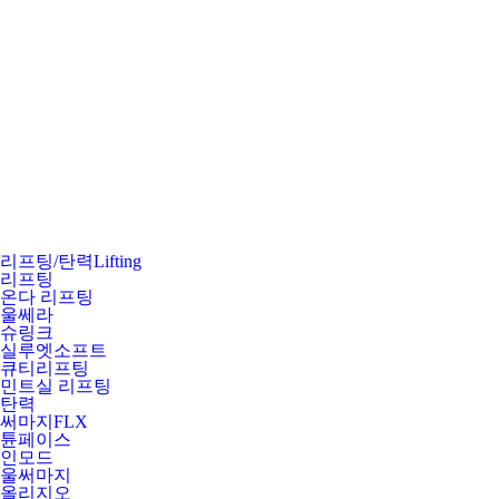
리프팅/탄력
Lifting
리프팅
온다 리프팅
울쎄라
슈링크
실루엣소프트
큐티리프팅
민트실 리프팅
탄력
써마지FLX
튠페이스
인모드
울써마지
올리지오