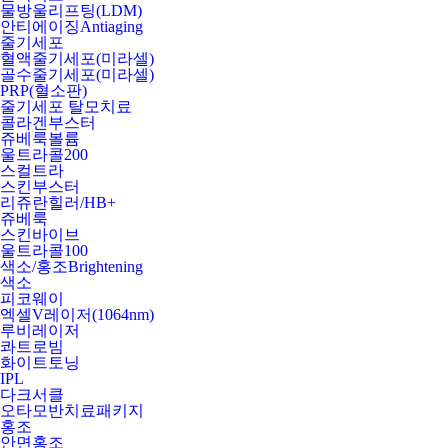
물방울리프팅(LDM)
안티에이징
Antiaging
줄기세포
혈액줄기세포(미라셀)
골수줄기세포(미라셀)
PRP(혈소판)
줄기세포 탈모치료
콜라겐부스터
쥬베룩볼륨
울트라콜200
스컬트라
스킨부스터
리쥬란힐러/HB+
쥬베룩
스킨바이브
울트라콜100
색소/홍조
Brightening
색소
피코웨이
엑셀V레이저(1064nm)
루비레이저
콰트로빔
화이트토닝
IPL
다크서클
오타모반치료패키지
홍조
안면홍조