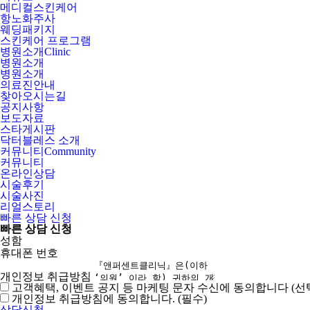
메디컬스킨케어
항노화주사
웨딩패키지
스킨케어 프로그램
병원소개
Clinic
병원소개
병원소개
의료진안내
찾아오시는길
공지사항
보도자료
스타게시판
닥터블레스 소개
커뮤니티
Community
커뮤니티
온라인상담
시술후기
시술사진
리얼스토리
빠른 상담 신청
빠른 상담 신청
성함
휴대폰 번호
개인정보 취급방침
고객혜택, 이벤트 공지 등 마케팅 문자 수신에 동의합니다 (선
개인정보 취급방침에 동의합니다. (필수)
상담신청