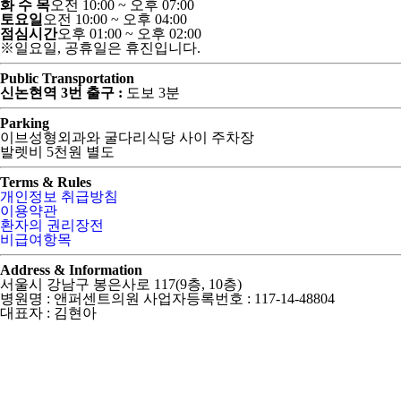
화 수 목
오전 10:00 ~ 오후 07:00
토요일
오전 10:00 ~ 오후 04:00
점심시간
오후 01:00 ~ 오후 02:00
※일요일, 공휴일은 휴진입니다.
Public Transportation
신논현역 3번 출구 :
도보 3분
Parking
이브성형외과와 굴다리식당 사이 주차장
발렛비 5천원 별도
Terms & Rules
개인정보 취급방침
이용약관
환자의 권리장전
비급여항목
Address & Information
서울시 강남구 봉은사로 117(9층, 10층)
병원명 : 앤퍼센트의원 사업자등록번호 : 117-14-48804
대표자 : 김현아