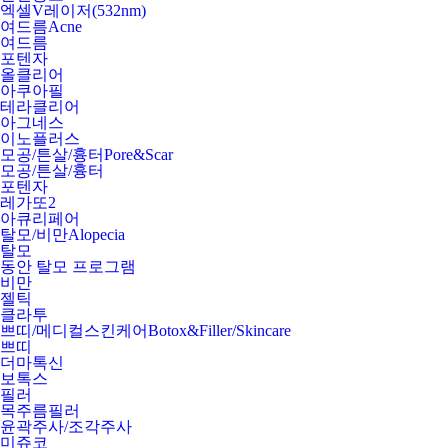
엑셀V레이저(532nm)
여드름
Acne
여드름
포텐자
올클리어
아쿠아필
테라클리어
아그네스
이노플러스
모공/튼살/흉터
Pore&Scar
모공/튼살/흉터
포텐자
레가또2
아큐리페어
탈모/비만
Alopecia
탈모
동안 탈모 프로그램
비만
젤틱
클라투
쁘띠/메디컬스킨케어
Botox&Filler/Skincare
쁘띠
더마톡신
보톡스
필러
목주름필러
윤곽주사/조각주사
미쥬코