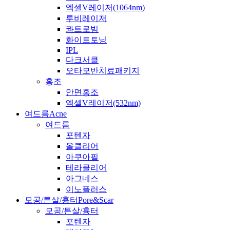
엑셀V레이저(1064nm)
루비레이저
콰트로빔
화이트토닝
IPL
다크서클
오타모반치료패키지
홍조
안면홍조
엑셀V레이저(532nm)
여드름
Acne
여드름
포텐자
올클리어
아쿠아필
테라클리어
아그네스
이노플러스
모공/튼살/흉터
Pore&Scar
모공/튼살/흉터
포텐자