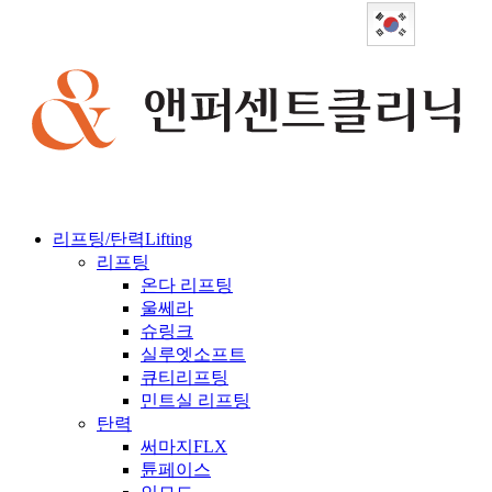
Korean
리프팅/탄력
Lifting
리프팅
온다 리프팅
울쎄라
슈링크
실루엣소프트
큐티리프팅
민트실 리프팅
탄력
써마지FLX
튠페이스