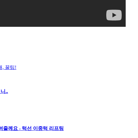
, 꿀팁!
니..
여줄께요 - 턱선 이중턱 리프팅