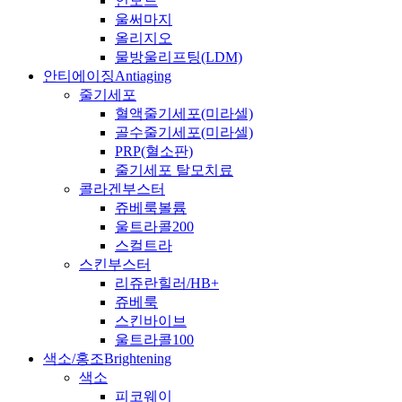
인모드
울써마지
올리지오
물방울리프팅(LDM)
안티에이징
Antiaging
줄기세포
혈액줄기세포(미라셀)
골수줄기세포(미라셀)
PRP(혈소판)
줄기세포 탈모치료
콜라겐부스터
쥬베룩볼륨
울트라콜200
스컬트라
스킨부스터
리쥬란힐러/HB+
쥬베룩
스킨바이브
울트라콜100
색소/홍조
Brightening
색소
피코웨이