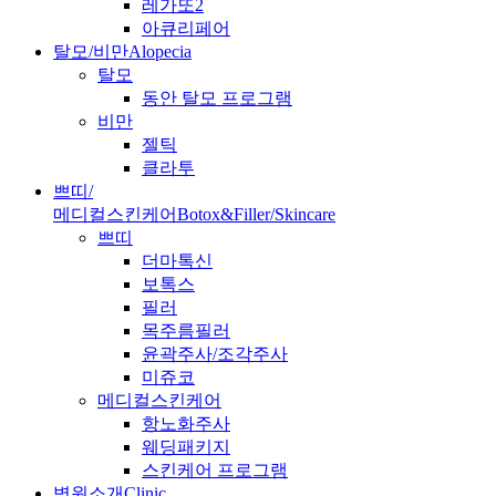
레가또2
아큐리페어
탈모/비만
Alopecia
탈모
동안 탈모 프로그램
비만
젤틱
클라투
쁘띠/
메디컬스킨케어
Botox&Filler/Skincare
쁘띠
더마톡신
보톡스
필러
목주름필러
윤곽주사/조각주사
미쥬코
메디컬스킨케어
항노화주사
웨딩패키지
스킨케어 프로그램
병원소개
Clinic